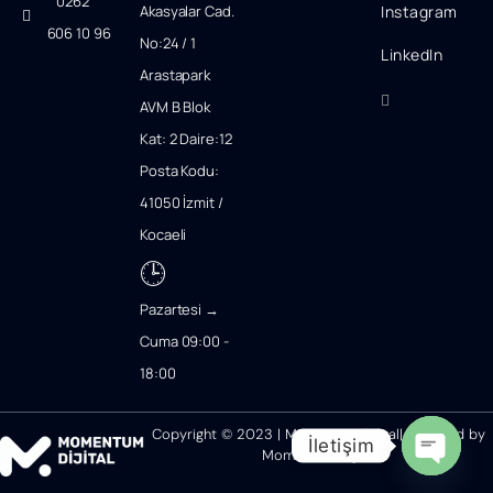
0262
Akasyalar Cad.
Instagram
606 10 96
No:24 / 1
LinkedIn
Arastapark
AVM B Blok
Kat: 2 Daire:12
Posta Kodu:
41050 İzmit /
Kocaeli
🕒
Pazartesi →
Cuma 09:00 -
18:00
Copyright © 2023 | Momentum Dijital| Powered by
İletişim
Momentum Dijital
Open ch